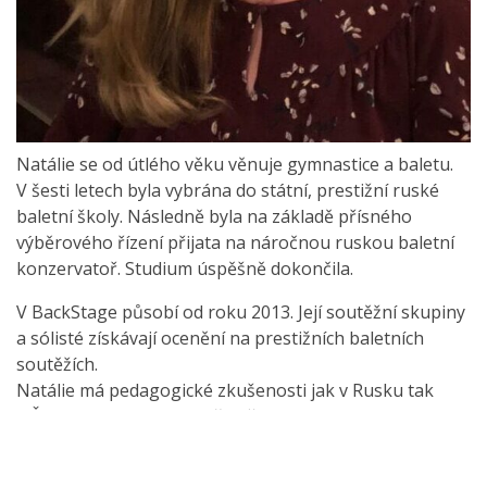
Natálie se od útlého věku věnuje gymnastice a baletu.
V šesti letech byla vybrána do státní, prestižní ruské
baletní školy. Následně byla na základě přísného
výběrového řízení přijata na náročnou ruskou baletní
konzervatoř. Studium úspěšně dokončila.
V BackStage působí od roku 2013. Její soutěžní skupiny
a sólisté získávají ocenění na prestižních baletních
soutěžích.
Natálie má pedagogické zkušenosti jak v Rusku tak
v Čechách, a to je pro naše děti velký, cenný bonus :).
Doplňkové vzdělání