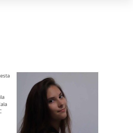
cesta
ila
čala
C