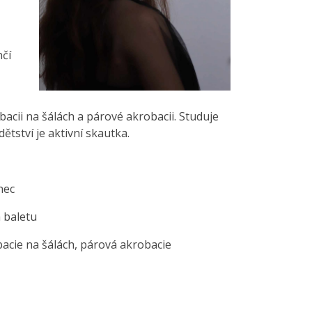
nčí
acii na šálách a párové akrobacii. Studuje
dětství je aktivní skautka.
nec
 baletu
acie na šálách, párová akrobacie