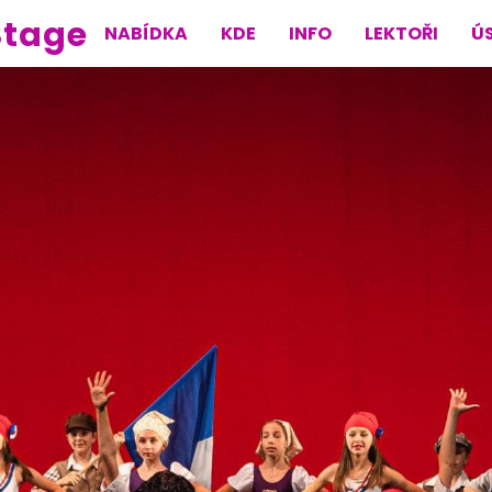
Stage
NABÍDKA
KDE
INFO
LEKTOŘI
Ú