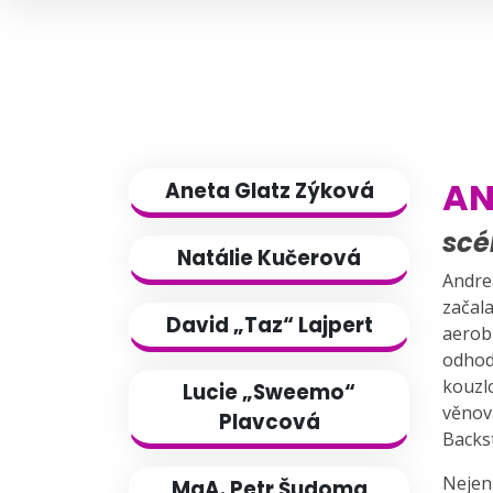
AN
Aneta Glatz Zýková
scé
Natálie Kučerová
Andrea
začal
David „Taz“ Lajpert
aerobi
odhodl
kouzl
Lucie „Sweemo“
věnova
Plavcová
Backst
Nejen
MgA. Petr Šudoma