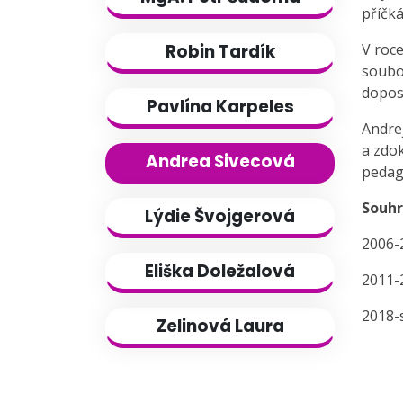
příčká
V roce
Robin Tardík
soubo
dopos
Pavlína Karpeles
Andre
a zdok
Andrea Sivecová
pedago
Souh
Lýdie Švojgerová
2006-
Eliška Doležalová
2011-
2018-
Zelinová Laura