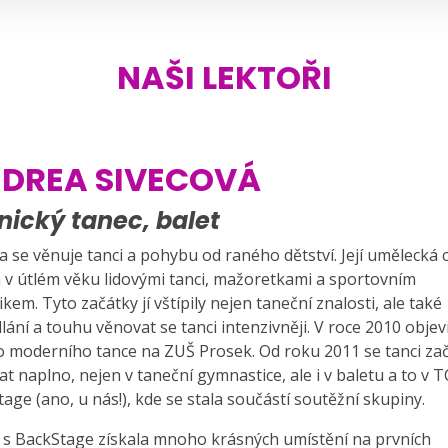
NAŠI LEKTOŘI
DREA SIVECOVÁ
nický tanec, balet
 se věnuje tanci a pohybu od raného dětství. Její umělecká 
a v útlém věku lidovými tanci, mažoretkami a sportovním
kem. Tyto začátky jí vštípily nejen taneční znalosti, ale také
ání a touhu věnovat se tanci intenzivněji. V roce 2010 objev
o moderního tance na ZUŠ Prosek. Od roku 2011 se tanci za
t naplno, nejen v taneční gymnastice, ale i v baletu a to v T
age (ano, u nás!), kde se stala součástí soutěžní skupiny.
 s BackStage získala mnoho krásných umístění na prvních