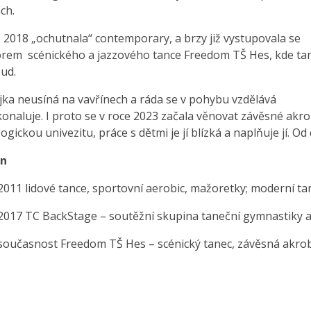
ch.
 2018 „ochutnala“ contemporary, a brzy již vystupovala se
rem scénického a jazzového tance Freedom TŠ Hes, kde ta
ud.
jka neusíná na vavřínech a ráda se v pohybu vzdělává
onaluje. I proto se v roce 2023 začala věnovat závěsné akrob
gickou univezitu, práce s dětmi je jí blízká a naplňuje jí. Od 
rn
2011 lidové tance, sportovní aerobic, mažoretky; moderní ta
2017 TC BackStage – soutěžní skupina taneční gymnastiky a
současnost Freedom TŠ Hes – scénický tanec, závěsná akrob